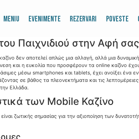
υ Κινητού: Ανακαλύπτο
Meniu
Evenimente
Rezervari
Poveste
ν Mobile Καζίνο για Έ
του Παιχνιδιού στην Αφή σα
e καζίνο δεν αποτελεί απλώς μια αλλαγή, αλλά μια δυναμι
άνεση και η ευκολία που προσφέρουν τα online καζίνο έχ
ιμες μέσω smartphones και tablets, έχει ανοίξει ένα ε
άζοντας σε βάθος τα πλεονεκτήματα και τις λεπτομέρειε
στην Ελλάδα.
τικά των Mobile Καζίνο
ίναι ζωτικής σημασίας για την αξιοποίηση των δυνατοτή
όρμες