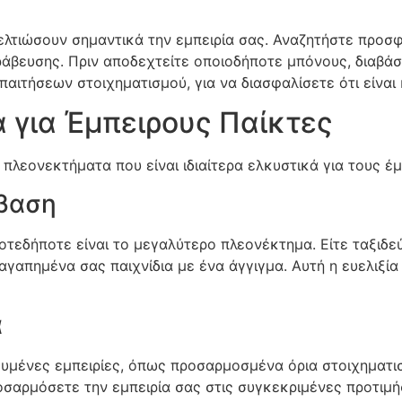
ελτιώσουν σημαντικά την εμπειρία σας. Αναζητήστε προ
βευσης. Πριν αποδεχτείτε οποιοδήποτε μπόνους, διαβάστ
ιτήσεων στοιχηματισμού, για να διασφαλίσετε ότι είναι κ
 για Έμπειρους Παίκτες
πλεονεκτήματα που είναι ιδιαίτερα ελκυστικά για τους έμ
σβαση
τεδήποτε είναι το μεγαλύτερο πλεονέκτημα. Είτε ταξιδεύε
γαπημένα σας παιχνίδια με ένα άγγιγμα. Αυτή η ευελιξία 
α
υμένες εμπειρίες, όπως προσαρμοσμένα όρια στοιχηματισ
σαρμόσετε την εμπειρία σας στις συγκεκριμένες προτιμήσ