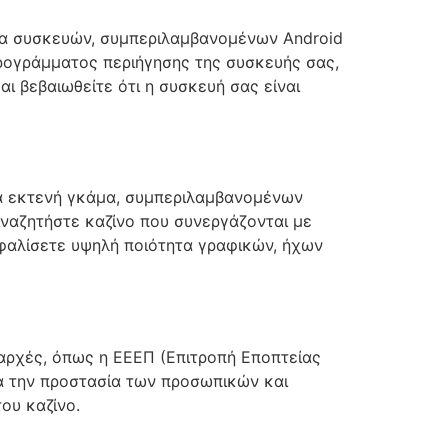
σμα συσκευών, συμπεριλαμβανομένων Android
προγράμματος περιήγησης της συσκευής σας,
αι βεβαιωθείτε ότι η συσκευή σας είναι
μια εκτενή γκάμα, συμπεριλαμβανομένων
 Αναζητήστε καζίνο που συνεργάζονται με
σφαλίσετε υψηλή ποιότητα γραφικών, ήχων
 αρχές, όπως η ΕΕΕΠ (Επιτροπή Εποπτείας
ια την προστασία των προσωπικών και
ου καζίνο.