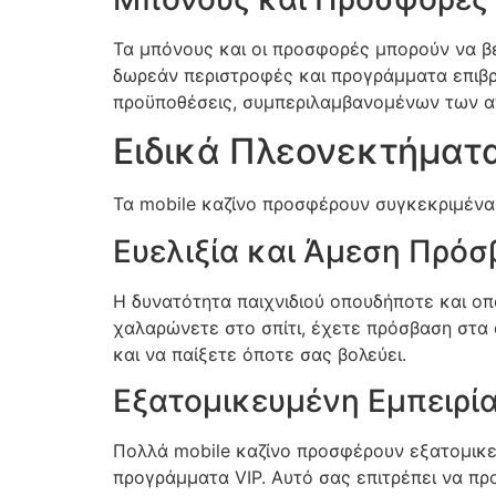
Τα μπόνους και οι προσφορές μπορούν να β
δωρεάν περιστροφές και προγράμματα επιβρά
προϋποθέσεις, συμπεριλαμβανομένων των απα
Ειδικά Πλεονεκτήματα
Τα mobile καζίνο προσφέρουν συγκεκριμένα 
Ευελιξία και Άμεση Πρό
Η δυνατότητα παιχνιδιού οπουδήποτε και οπο
χαλαρώνετε στο σπίτι, έχετε πρόσβαση στα α
και να παίξετε όποτε σας βολεύει.
Εξατομικευμένη Εμπειρί
Πολλά mobile καζίνο προσφέρουν εξατομικε
προγράμματα VIP. Αυτό σας επιτρέπει να προ