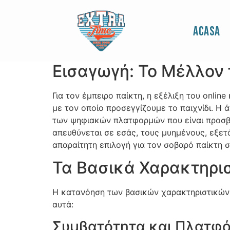
Η Επανάσταση το
Acasa
Πλεονεκτήματα τω
Εισαγωγή: Το Μέλλον 
Για τον έμπειρο παίκτη, η εξέλιξη του onlin
με τον οποίο προσεγγίζουμε το παιχνίδι. Η 
των ψηφιακών πλατφορμών που είναι προσβάσ
απευθύνεται σε εσάς, τους μυημένους, εξετ
απαραίτητη επιλογή για τον σοβαρό παίκτη 
Τα Βασικά Χαρακτηρισ
Η κατανόηση των βασικών χαρακτηριστικών ε
αυτά:
Συμβατότητα και Πλατφ