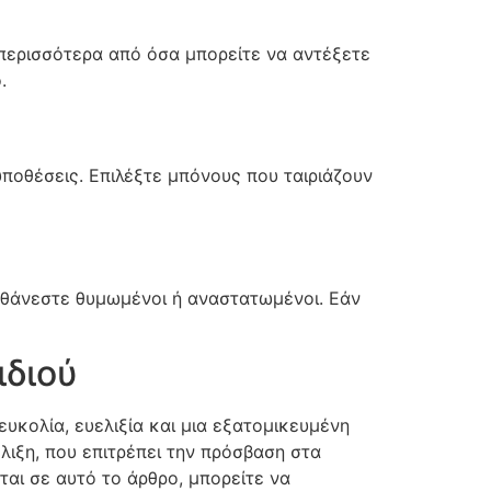
 περισσότερα από όσα μπορείτε να αντέξετε
.
ποθέσεις. Επιλέξτε μπόνους που ταιριάζουν
αισθάνεστε θυμωμένοι ή αναστατωμένοι. Εάν
ιδιού
υκολία, ευελιξία και μια εξατομικευμένη
έλιξη, που επιτρέπει την πρόσβαση στα
αι σε αυτό το άρθρο, μπορείτε να