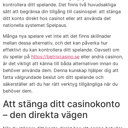
kontrollera ditt spelande. Det finns två huvudsakliga
sätt att begränsa din tillgång till casinospel: att stänga
ditt konto direkt hos casinot eller att använda det
nationella systemet Spelpaus.
Många nya spelare vet inte att det finns skillnader
mellan dessa alternativ, och det kan påverka hur
effektivt du kan kontrollera ditt spelande. Oavsett om
du spelar på
https://betrixcasino.se
eller andra casinon,
är det viktigt att känna till båda alternativen innan du
behöver använda dem. Denna kunskap hjälper dig att
fatta välgrundade beslut om ditt spelande och
säkerställer att du har rätt verktyg tillgängliga när du
behöver dem.
Att stänga ditt casinokonto
– den direkta vägen