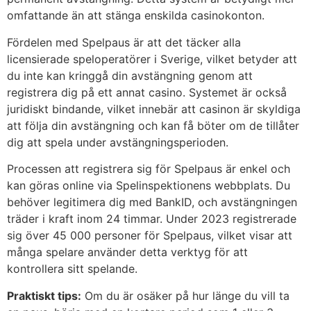
omfattande än att stänga enskilda casinokonton.
Fördelen med Spelpaus är att det täcker alla
licensierade speloperatörer i Sverige, vilket betyder att
du inte kan kringgå din avstängning genom att
registrera dig på ett annat casino. Systemet är också
juridiskt bindande, vilket innebär att casinon är skyldiga
att följa din avstängning och kan få böter om de tillåter
dig att spela under avstängningsperioden.
Processen att registrera sig för Spelpaus är enkel och
kan göras online via Spelinspektionens webbplats. Du
behöver legitimera dig med BankID, och avstängningen
träder i kraft inom 24 timmar. Under 2023 registrerade
sig över 45 000 personer för Spelpaus, vilket visar att
många spelare använder detta verktyg för att
kontrollera sitt spelande.
Praktiskt tips:
Om du är osäker på hur länge du vill ta