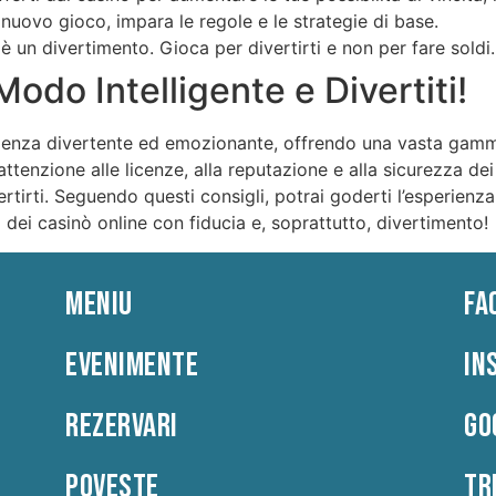
nuovo gioco, impara le regole e le strategie di base.
 un divertimento. Gioca per divertirti e non per fare soldi.
odo Intelligente e Divertiti!
rienza divertente ed emozionante, offrendo una vasta gamm
 attenzione alle licenze, alla reputazione e alla sicurezza de
rtirti. Seguendo questi consigli, potrai goderti l’esperienz
 dei casinò online con fiducia e, soprattutto, divertimento!
MENIU
FA
EVENIMENTE
IN
REZERVARI
GO
POVESTE
TR