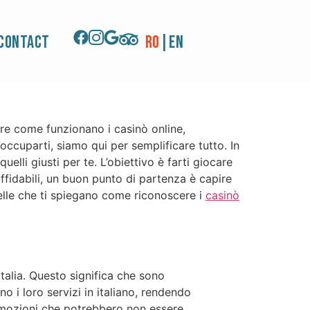
 Casinò Stranieri
Contact
RO
|
EN
pire come funzionano i casinò online,
eoccuparti, siamo qui per semplificare tutto. In
lli giusti per te. L’obiettivo è farti giocare
ffidabili, un buon punto di partenza è capire
uelle che ti spiegano come riconoscere i
casinò
Italia. Questo significa che sono
no i loro servizi in italiano, rendendo
romozioni che potrebbero non essere