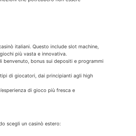
asinò italiani. Questo include slot machine,
giochi più vasta e innovativa.
 di benvenuto, bonus sui depositi e programmi
ipi di giocatori, dai principianti agli high
’esperienza di gioco più fresca e
o scegli un casinò estero: