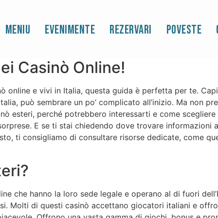
 La Tua Guida Facile ai
Meniu
Evenimente
Rezervari
Poveste
ei Casinò Online!
ò online e vivi in Italia, questa guida è perfetta per te. Ca
’Italia, può sembrare un po’ complicato all’inizio. Ma non pr
ò esteri, perché potrebbero interessarti e come scegliere que
sorprese. E se ti stai chiedendo dove trovare informazioni a
esto, ti consigliamo di consultare risorse dedicate, come q
eri?
ne che hanno la loro sede legale e operano al di fuori dell’
i. Molti di questi casinò accettano giocatori italiani e offro
e piacevole. Offrono una vasta gamma di giochi, bonus e p