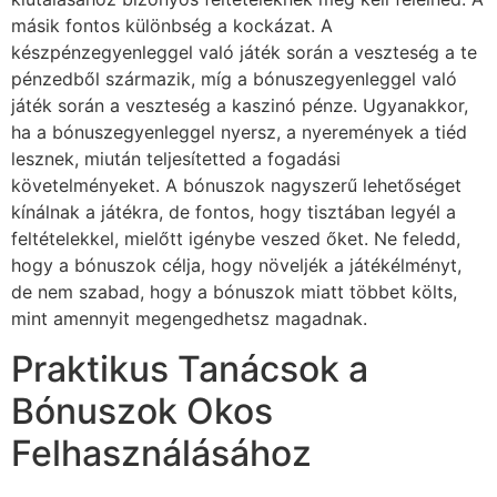
másik fontos különbség a kockázat. A
készpénzegyenleggel való játék során a veszteség a te
pénzedből származik, míg a bónuszegyenleggel való
játék során a veszteség a kaszinó pénze. Ugyanakkor,
ha a bónuszegyenleggel nyersz, a nyeremények a tiéd
lesznek, miután teljesítetted a fogadási
követelményeket. A bónuszok nagyszerű lehetőséget
kínálnak a játékra, de fontos, hogy tisztában legyél a
feltételekkel, mielőtt igénybe veszed őket. Ne feledd,
hogy a bónuszok célja, hogy növeljék a játékélményt,
de nem szabad, hogy a bónuszok miatt többet költs,
mint amennyit megengedhetsz magadnak.
Praktikus Tanácsok a
Bónuszok Okos
Felhasználásához