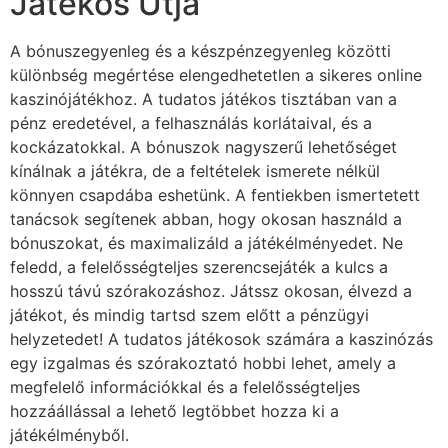
Játékos Útja
A bónuszegyenleg és a készpénzegyenleg közötti
különbség megértése elengedhetetlen a sikeres online
kaszinójátékhoz. A tudatos játékos tisztában van a
pénz eredetével, a felhasználás korlátaival, és a
kockázatokkal. A bónuszok nagyszerű lehetőséget
kínálnak a játékra, de a feltételek ismerete nélkül
könnyen csapdába eshetünk. A fentiekben ismertetett
tanácsok segítenek abban, hogy okosan használd a
bónuszokat, és maximalizáld a játékélményedet. Ne
feledd, a felelősségteljes szerencsejáték a kulcs a
hosszú távú szórakozáshoz. Játssz okosan, élvezd a
játékot, és mindig tartsd szem előtt a pénzügyi
helyzetedet! A tudatos játékosok számára a kaszinózás
egy izgalmas és szórakoztató hobbi lehet, amely a
megfelelő információkkal és a felelősségteljes
hozzáállással a lehető legtöbbet hozza ki a
játékélményből.