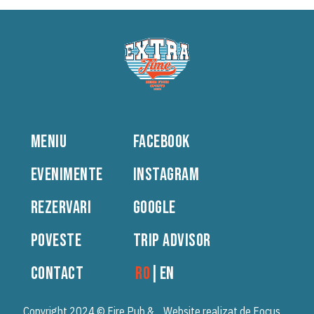
MENIU
FACEBOOK
EVENIMENTE
INSTAGRAM
REZERVARI
GOOGLE
POVESTE
TRIP ADVISOR
CONTACT
RO
|
EN
Copyright 2024 © Fire Pub &
Website realizat de Focus