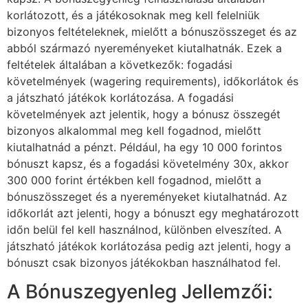
korlátozott, és a játékosoknak meg kell felelniük
bizonyos feltételeknek, mielőtt a bónuszösszeget és az
abból származó nyereményeket kiutalhatnák. Ezek a
feltételek általában a következők: fogadási
követelmények (wagering requirements), időkorlátok és
a játszható játékok korlátozása. A fogadási
követelmények azt jelentik, hogy a bónusz összegét
bizonyos alkalommal meg kell fogadnod, mielőtt
kiutalhatnád a pénzt. Például, ha egy 10 000 forintos
bónuszt kapsz, és a fogadási követelmény 30x, akkor
300 000 forint értékben kell fogadnod, mielőtt a
bónuszösszeget és a nyereményeket kiutalhatnád. Az
időkorlát azt jelenti, hogy a bónuszt egy meghatározott
időn belül fel kell használnod, különben elveszíted. A
játszható játékok korlátozása pedig azt jelenti, hogy a
bónuszt csak bizonyos játékokban használhatod fel.
A Bónuszegyenleg Jellemzői: