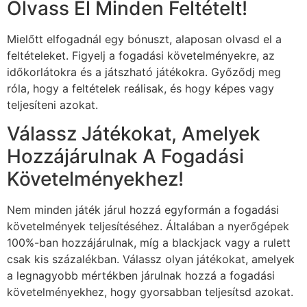
Olvass El Minden Feltételt!
Mielőtt elfogadnál egy bónuszt, alaposan olvasd el a
feltételeket. Figyelj a fogadási követelményekre, az
időkorlátokra és a játszható játékokra. Győződj meg
róla, hogy a feltételek reálisak, és hogy képes vagy
teljesíteni azokat.
Válassz Játékokat, Amelyek
Hozzájárulnak A Fogadási
Követelményekhez!
Nem minden játék járul hozzá egyformán a fogadási
követelmények teljesítéséhez. Általában a nyerőgépek
100%-ban hozzájárulnak, míg a blackjack vagy a rulett
csak kis százalékban. Válassz olyan játékokat, amelyek
a legnagyobb mértékben járulnak hozzá a fogadási
követelményekhez, hogy gyorsabban teljesítsd azokat.