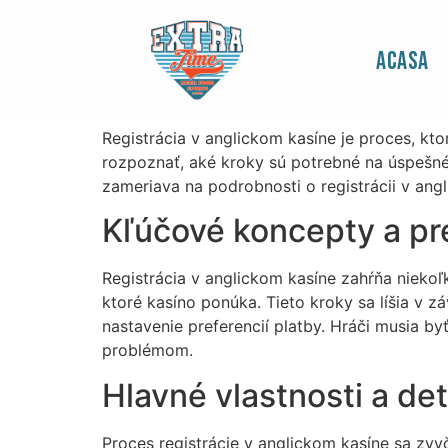
Aké kroky zahŕňa 
Acasa
Úvod
Registrácia v anglickom kasíne je proces, kt
rozpoznať, aké kroky sú potrebné na úspešné
zameriava na podrobnosti o registrácii v angl
Kľúčové koncepty a pr
Registrácia v anglickom kasíne zahŕňa niekoľk
ktoré kasíno ponúka. Tieto kroky sa líšia v z
nastavenie preferencií platby. Hráči musia b
problémom.
Hlavné vlastnosti a det
Proces registrácie v anglickom kasíne sa zv