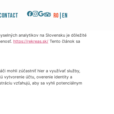
 kasíne
Contact
RO
|
EN
yselných analytikov na Slovensku je dôležité
senosť.
https://rekreas.sk/
Tento článok sa
či mohli zúčastniť hier a využívať služby,
ú vytvorenie účtu, overenie identity a
tráciu vzťahujú, aby sa vyhli potenciálnym