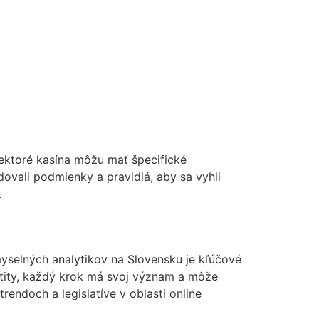
niektoré kasína môžu mať špecifické
ovali podmienky a pravidlá, aby sa vyhli
.
myselných analytikov na Slovensku je kľúčové
ntity, každý krok má svoj význam a môže
rendoch a legislatíve v oblasti online