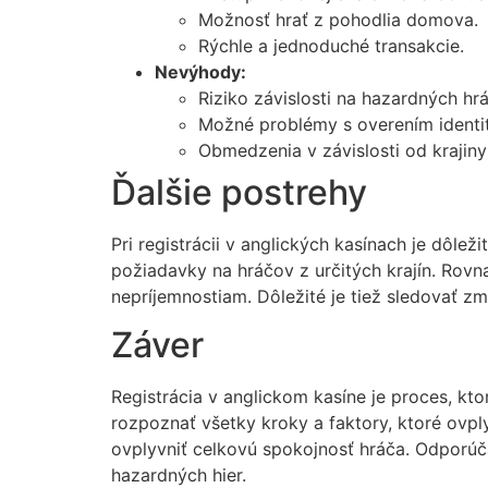
Možnosť hrať z pohodlia domova.
Rýchle a jednoduché transakcie.
Nevýhody:
Riziko závislosti na hazardných hr
Možné problémy s overením identit
Obmedzenia v závislosti od krajiny
Ďalšie postrehy
Pri registrácii v anglických kasínach je dôle
požiadavky na hráčov z určitých krajín. Rovn
nepríjemnostiam. Dôležité je tiež sledovať zm
Záver
Registrácia v anglickom kasíne je proces, kt
rozpoznať všetky kroky a faktory, ktoré ovpl
ovplyvniť celkovú spokojnosť hráča. Odporúča 
hazardných hier.