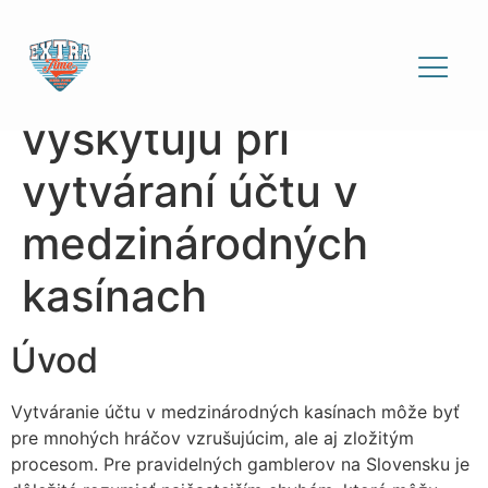
Čo sú najčastejšie
chyby, ktoré sa
vyskytujú pri
vytváraní účtu v
medzinárodných
kasínach
Úvod
Vytváranie účtu v medzinárodných kasínach môže byť
pre mnohých hráčov vzrušujúcim, ale aj zložitým
procesom. Pre pravidelných gamblerov na Slovensku je