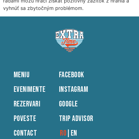
radami môžu hráči získať pozitívny zážitok z hrania a
vyhnúť sa zbytočným problémom.
MENIU
FACEBOOK
EVENIMENTE
INSTAGRAM
REZERVARI
GOOGLE
POVESTE
TRIP ADVISOR
CONTACT
RO
|
EN