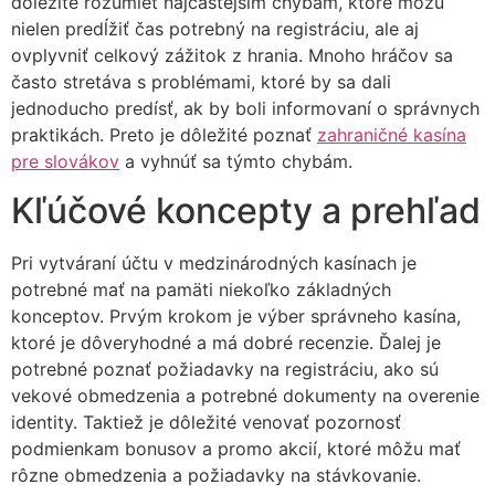
dôležité rozumieť najčastejším chybám, ktoré môžu
nielen predĺžiť čas potrebný na registráciu, ale aj
ovplyvniť celkový zážitok z hrania. Mnoho hráčov sa
často stretáva s problémami, ktoré by sa dali
jednoducho predísť, ak by boli informovaní o správnych
praktikách. Preto je dôležité poznať
zahraničné kasína
pre slovákov
a vyhnúť sa týmto chybám.
Kľúčové koncepty a prehľad
Pri vytváraní účtu v medzinárodných kasínach je
potrebné mať na pamäti niekoľko základných
konceptov. Prvým krokom je výber správneho kasína,
ktoré je dôveryhodné a má dobré recenzie. Ďalej je
potrebné poznať požiadavky na registráciu, ako sú
vekové obmedzenia a potrebné dokumenty na overenie
identity. Taktiež je dôležité venovať pozornosť
podmienkam bonusov a promo akcií, ktoré môžu mať
rôzne obmedzenia a požiadavky na stávkovanie.