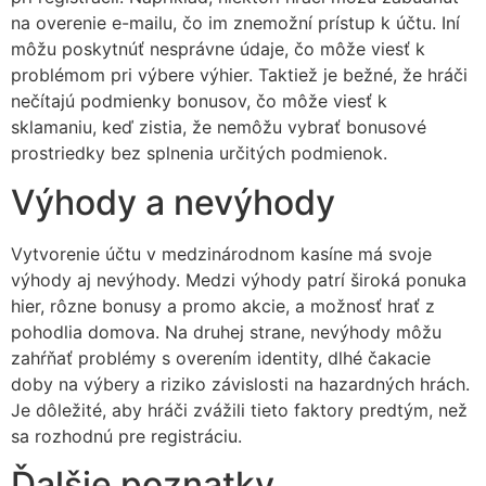
na overenie e-mailu, čo im znemožní prístup k účtu. Iní
môžu poskytnúť nesprávne údaje, čo môže viesť k
problémom pri výbere výhier. Taktiež je bežné, že hráči
nečítajú podmienky bonusov, čo môže viesť k
sklamaniu, keď zistia, že nemôžu vybrať bonusové
prostriedky bez splnenia určitých podmienok.
Výhody a nevýhody
Vytvorenie účtu v medzinárodnom kasíne má svoje
výhody aj nevýhody. Medzi výhody patrí široká ponuka
hier, rôzne bonusy a promo akcie, a možnosť hrať z
pohodlia domova. Na druhej strane, nevýhody môžu
zahŕňať problémy s overením identity, dlhé čakacie
doby na výbery a riziko závislosti na hazardných hrách.
Je dôležité, aby hráči zvážili tieto faktory predtým, než
sa rozhodnú pre registráciu.
Ďalšie poznatky