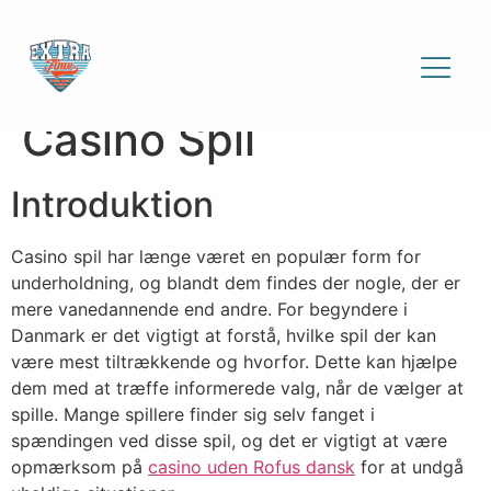
De Mest
Vanedannende
Casino Spil
Introduktion
Casino spil har længe været en populær form for
underholdning, og blandt dem findes der nogle, der er
mere vanedannende end andre. For begyndere i
Danmark er det vigtigt at forstå, hvilke spil der kan
være mest tiltrækkende og hvorfor. Dette kan hjælpe
dem med at træffe informerede valg, når de vælger at
spille. Mange spillere finder sig selv fanget i
spændingen ved disse spil, og det er vigtigt at være
opmærksom på
casino uden Rofus dansk
for at undgå