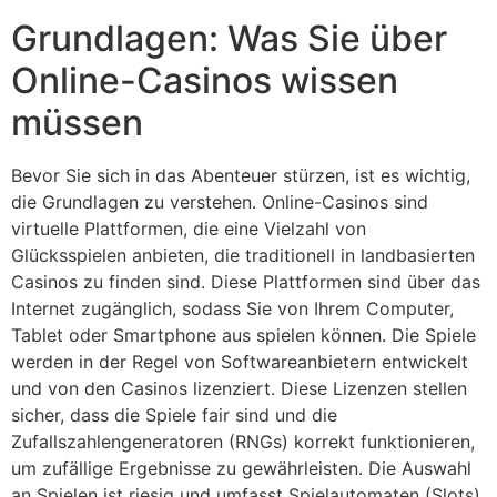
Grundlagen: Was Sie über
Online-Casinos wissen
müssen
Bevor Sie sich in das Abenteuer stürzen, ist es wichtig,
die Grundlagen zu verstehen. Online-Casinos sind
virtuelle Plattformen, die eine Vielzahl von
Glücksspielen anbieten, die traditionell in landbasierten
Casinos zu finden sind. Diese Plattformen sind über das
Internet zugänglich, sodass Sie von Ihrem Computer,
Tablet oder Smartphone aus spielen können. Die Spiele
werden in der Regel von Softwareanbietern entwickelt
und von den Casinos lizenziert. Diese Lizenzen stellen
sicher, dass die Spiele fair sind und die
Zufallszahlengeneratoren (RNGs) korrekt funktionieren,
um zufällige Ergebnisse zu gewährleisten. Die Auswahl
an Spielen ist riesig und umfasst Spielautomaten (Slots),