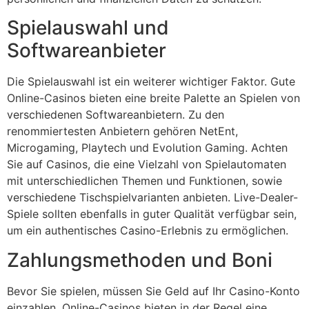
Spielauswahl und
Softwareanbieter
Die Spielauswahl ist ein weiterer wichtiger Faktor. Gute
Online-Casinos bieten eine breite Palette an Spielen von
verschiedenen Softwareanbietern. Zu den
renommiertesten Anbietern gehören NetEnt,
Microgaming, Playtech und Evolution Gaming. Achten
Sie auf Casinos, die eine Vielzahl von Spielautomaten
mit unterschiedlichen Themen und Funktionen, sowie
verschiedene Tischspielvarianten anbieten. Live-Dealer-
Spiele sollten ebenfalls in guter Qualität verfügbar sein,
um ein authentisches Casino-Erlebnis zu ermöglichen.
Zahlungsmethoden und Boni
Bevor Sie spielen, müssen Sie Geld auf Ihr Casino-Konto
einzahlen. Online-Casinos bieten in der Regel eine