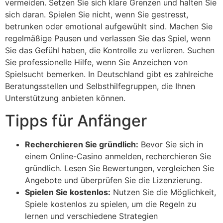
vermeiden. Setzen Sie sich klare Grenzen und halten Sie
sich daran. Spielen Sie nicht, wenn Sie gestresst,
betrunken oder emotional aufgewühlt sind. Machen Sie
regelmäßige Pausen und verlassen Sie das Spiel, wenn
Sie das Gefühl haben, die Kontrolle zu verlieren. Suchen
Sie professionelle Hilfe, wenn Sie Anzeichen von
Spielsucht bemerken. In Deutschland gibt es zahlreiche
Beratungsstellen und Selbsthilfegruppen, die Ihnen
Unterstützung anbieten können.
Tipps für Anfänger
Recherchieren Sie gründlich:
Bevor Sie sich in
einem Online-Casino anmelden, recherchieren Sie
gründlich. Lesen Sie Bewertungen, vergleichen Sie
Angebote und überprüfen Sie die Lizenzierung.
Spielen Sie kostenlos:
Nutzen Sie die Möglichkeit,
Spiele kostenlos zu spielen, um die Regeln zu
lernen und verschiedene Strategien