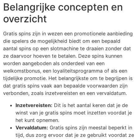
Belangrijke concepten en
overzicht
Gratis spins zijn in wezen een promotionele aanbieding
die spelers de mogelijkheid biedt om een bepaald
aantal spins op een slotmachine te draaien zonder dat
ze daarvoor hoeven te betalen. Deze spins kunnen
worden aangeboden als onderdeel van een
welkomstbonus, een loyaliteitsprogramma of als een
tijdelijke promotie. Het belangrijkste om te begrijpen is
dat gratis spins vaak aan bepaalde voorwaarden zijn
verbonden, zoals inzetvereisten en een vervaldatum.
Inzetvereisten:
Dit is het aantal keren dat je de
winst van je gratis spins moet inzetten voordat je
het kunt opnemen.
Vervaldatum:
Gratis spins zijn meestal beperkt in
tijd, dus zorg ervoor dat je ze gebruikt voordat ze