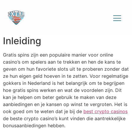
Hoe werken gratis
spins bij online slots
Inleiding
Gratis spins zijn een populaire manier voor online
casino’s om spelers aan te trekken en hen de kans te
geven om hun favoriete slots uit te proberen zonder dat
ze hun eigen geld hoeven in te zetten. Voor regelmatige
gokkers in Nederland is het belangrijk om te begrijpen
hoe gratis spins werken en wat de voordelen zijn. Dit
kan je helpen om beter gebruik te maken van deze
aanbiedingen en je kansen op winst te vergroten. Het is
ook goed om te weten dat je bij de
best crypto casinos
de beste crypto casino’s kunt vinden die aantrekkelijke
bonusaanbiedingen hebben.