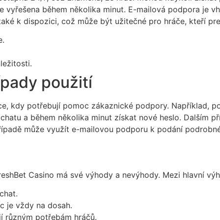
je vyřešena během několika minut. E-mailová podpora je vho
také k dispozici, což může být užitečné pro hráče, kteří pre
e.
ežitosti.
ípady použití
uace, kdy potřebují pomoc zákaznické podpory. Například,
chatu a během několika minut získat nové heslo. Dalším př
případě může využít e-mailovou podporu k podání podrobné
reshBet Casino má své výhody a nevýhody. Mezi hlavní výh
chat.
c je vždy na dosah.
jí různým potřebám hráčů.