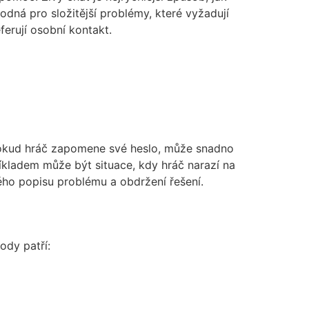
dná pro složitější problémy, které vyžadují
ferují osobní kontakt.
 pokud hráč zapomene své heslo, může snadno
íkladem může být situace, kdy hráč narazí na
ho popisu problému a obdržení řešení.
ody patří: