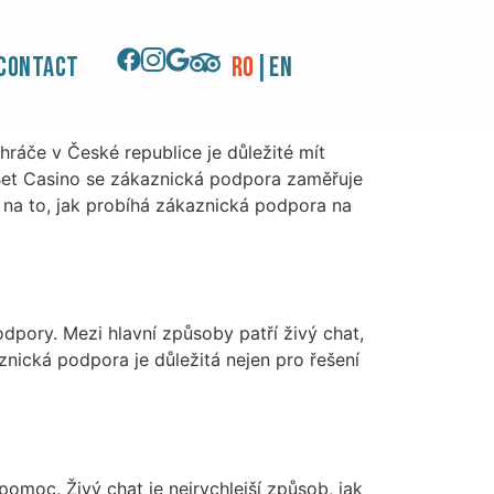
hBet Casino
Contact
RO
|
EN
ráče v České republice je důležité mít
hBet Casino se zákaznická podpora zaměřuje
 na to, jak probíhá zákaznická podpora na
pory. Mezi hlavní způsoby patří živý chat,
nická podpora je důležitá nejen pro řešení
moc. Živý chat je nejrychlejší způsob, jak