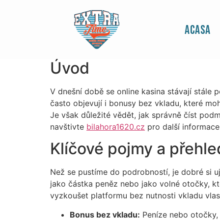
Jak správně číst 
Acasa
kasinech
Úvod
V dnešní době se online kasina stávají stále
často objevují i bonusy bez vkladu, které moh
Je však důležité vědět, jak správně číst po
navštivte
bilahora1620.cz
pro další informace 
Klíčové pojmy a přehle
Než se pustíme do podrobností, je dobré si u
jako částka peněz nebo jako volné otočky, kt
vyzkoušet platformu bez nutnosti vkladu vlas
Bonus bez vkladu:
Peníze nebo otočky, 