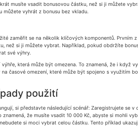
krát musíte vsadit bonusovou částku, než si ji můžete vybr
ou můžete vyhrát z bonusu bez vkladu.
ežité zaměřit se na několik klíčových komponentů. Prvním 
tku, než si ji můžete vybrat. Například, pokud obdržíte bo
rat své výhry.
 výhře, která může být omezena. To znamená, že i když vyhr
or na časové omezení, které může být spojeno s využitím 
ípady použití
ngují, si představte následující scénář: Zaregistrujete se v
o znamená, že musíte vsadit 10 000 Kč, abyste si mohli vy
nebudete si moci vybrat celou částku. Tento příklad ukazuje