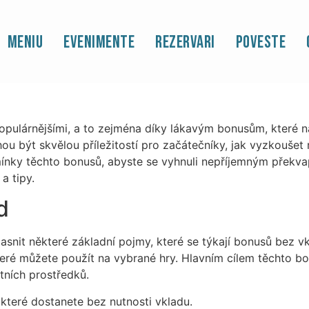
podmínky bonusů bez vk
Meniu
Evenimente
Rezervari
Poveste
 populárnějšími, a to zejména díky lákavým bonusům, které
ou být skvělou příležitostí pro začátečníky, jak vyzkoušet r
dmínky těchto bonusů, abyste se vyhnuli nepříjemným překv
a tipy.
d
jasnit některé základní pojmy, které se týkají bonusů bez 
eré můžete použít na vybrané hry. Hlavním cílem těchto bon
tních prostředků.
které dostanete bez nutnosti vkladu.