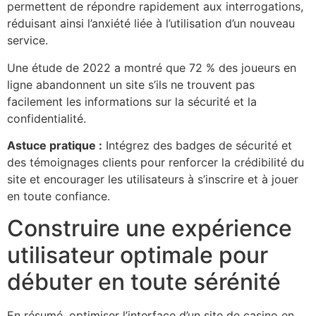
permettent de répondre rapidement aux interrogations,
réduisant ainsi l’anxiété liée à l’utilisation d’un nouveau
service.
Une étude de 2022 a montré que 72 % des joueurs en
ligne abandonnent un site s’ils ne trouvent pas
facilement les informations sur la sécurité et la
confidentialité.
Astuce pratique :
Intégrez des badges de sécurité et
des témoignages clients pour renforcer la crédibilité du
site et encourager les utilisateurs à s’inscrire et à jouer
en toute confiance.
Construire une expérience
utilisateur optimale pour
débuter en toute sérénité
En résumé, optimiser l’interface d’un site de casino en