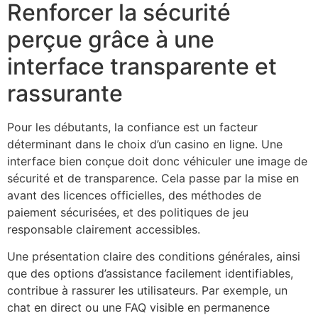
Renforcer la sécurité
perçue grâce à une
interface transparente et
rassurante
Pour les débutants, la confiance est un facteur
déterminant dans le choix d’un casino en ligne. Une
interface bien conçue doit donc véhiculer une image de
sécurité et de transparence. Cela passe par la mise en
avant des licences officielles, des méthodes de
paiement sécurisées, et des politiques de jeu
responsable clairement accessibles.
Une présentation claire des conditions générales, ainsi
que des options d’assistance facilement identifiables,
contribue à rassurer les utilisateurs. Par exemple, un
chat en direct ou une FAQ visible en permanence