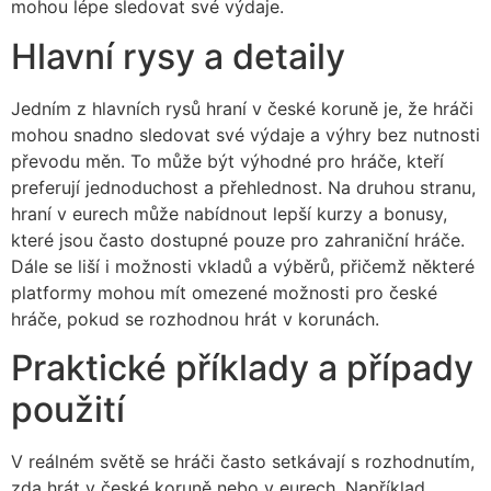
mohou lépe sledovat své výdaje.
Hlavní rysy a detaily
Jedním z hlavních rysů hraní v české koruně je, že hráči
mohou snadno sledovat své výdaje a výhry bez nutnosti
převodu měn. To může být výhodné pro hráče, kteří
preferují jednoduchost a přehlednost. Na druhou stranu,
hraní v eurech může nabídnout lepší kurzy a bonusy,
které jsou často dostupné pouze pro zahraniční hráče.
Dále se liší i možnosti vkladů a výběrů, přičemž některé
platformy mohou mít omezené možnosti pro české
hráče, pokud se rozhodnou hrát v korunách.
Praktické příklady a případy
použití
V reálném světě se hráči často setkávají s rozhodnutím,
zda hrát v české koruně nebo v eurech. Například,