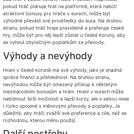
pokud hráč plánuje hrát na platformě, která nabízí
atraktivní bonusy pro hráče v eurech, může být
výhodné převést své prostředky do eura. Na druhou
stranu, pokud hráč hraje pravidelně a preferuje české
hry, může být pro něj lepší zůstat u české koruny, aby
se vyhnul zbytečným poplatkům za převody.
Výhody a nevýhody
Hraní v české koruně má své výhody, jako je snadná
správa financí a přehlednost. Na druhou stranu,
nevýhodou může být omezený přístup k některým
mezinárodním bonusům a hrám. Hraní v eurech může
nabídnout širší možnosti a lepší kurzy, ale s sebou nese
i riziko spojené s měnovými převody a poplatky. Je
důležité, aby hráči zvážili své preference a cíle, než se
rozhodnou, kterou měnu použijí.
Další postřehy