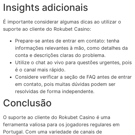
Insights adicionais
É importante considerar algumas dicas ao utilizar o
suporte ao cliente do Rokubet Casino:
Prepare-se antes de entrar em contato: tenha
informações relevantes à mão, como detalhes da
conta e descrições claras do problema.
Utilize o chat ao vivo para questões urgentes, pois
é o canal mais rápido.
Considere verificar a seção de FAQ antes de entrar
em contato, pois muitas dúvidas podem ser
resolvidas de forma independente.
Conclusão
O suporte ao cliente do Rokubet Casino é uma
ferramenta valiosa para os jogadores regulares em
Portugal. Com uma variedade de canais de