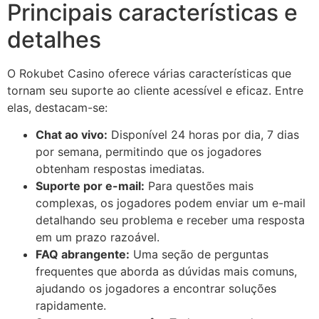
Principais características e
detalhes
O Rokubet Casino oferece várias características que
tornam seu suporte ao cliente acessível e eficaz. Entre
elas, destacam-se:
Chat ao vivo:
Disponível 24 horas por dia, 7 dias
por semana, permitindo que os jogadores
obtenham respostas imediatas.
Suporte por e-mail:
Para questões mais
complexas, os jogadores podem enviar um e-mail
detalhando seu problema e receber uma resposta
em um prazo razoável.
FAQ abrangente:
Uma seção de perguntas
frequentes que aborda as dúvidas mais comuns,
ajudando os jogadores a encontrar soluções
rapidamente.